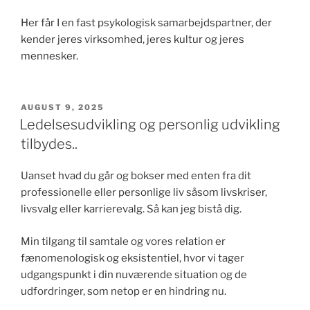
Her får I en fast psykologisk samarbejdspartner, der
kender jeres virksomhed, jeres kultur og jeres
mennesker.
UDGIVET
AUGUST 9, 2025
DEN
Ledelsesudvikling og personlig udvikling
tilbydes..
Uanset hvad du går og bokser med enten fra dit
professionelle eller personlige liv såsom livskriser,
livsvalg eller karrierevalg. Så kan jeg bistå dig.
Min tilgang til samtale og vores relation er
fænomenologisk og eksistentiel, hvor vi tager
udgangspunkt i din nuværende situation og de
udfordringer, som netop er en hindring nu.