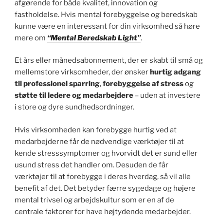
afgørende for både kvalitet, innovation og
fastholdelse. Hvis mental forebyggelse og beredskab
kunne være en interessant for din virksomhed så høre
mere om
“Mental Beredskab Light”
.
Et års eller månedsabonnement, der er skabt til små og
mellemstore virksomheder, der ønsker
hurtig adgang
til professionel sparring
,
forebyggelse af stress
og
støtte til ledere og medarbejdere
– uden at investere
i store og dyre sundhedsordninger.
Hvis virksomheden kan forebygge hurtig ved at
medarbejderne får de nødvendige værktøjer til at
kende stresssymptomer og hvorvidt det er sund eller
usund stress det handler om. Desuden de får
værktøjer til at forebygge i deres hverdag, så vil alle
benefit af det. Det betyder færre sygedage og højere
mental trivsel og arbejdskultur som er en af de
centrale faktorer for have højtydende medarbejder.