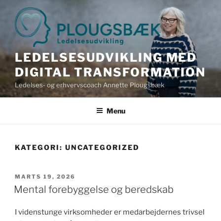
Videre
til
indhold
LEDELSESUDVIKLING MED
DIGITAL TRANSFORMATION
Ledelses- og erhvervscoach Annette Plougsbæk
Menu
KATEGORI:
UNCATEGORIZED
UDGIVET
MARTS 19, 2026
DEN
Mental forebyggelse og beredskab
I videnstunge virksomheder er medarbejdernes trivsel